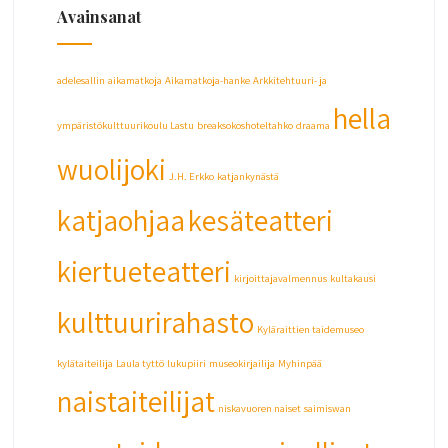
Avainsanat
adelesallin
aikamatkoja
Aikamatkoja-hanke
Arkkitehtuuri- ja
hella
ympäristökulttuurikoulu Lastu
breaksokoshoteltahko
draama
wuolijoki
J.H. Erkko
katjankynästä
katjaohjaa
kesäteatteri
kiertueteatteri
kirjoittajavalmennus
kultakausi
kulttuurirahasto
Kyläraittien taidemuseo
kylätaiteilija
Laula tyttö
lukupiiri
museokirjailija
Myhinpää
naistaiteilijat
niskavuoren naiset
saimiswan