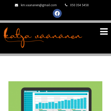
km.vaananen@gmail.com
050 354 5458
facebook