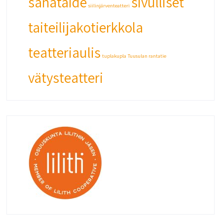
sanataide
sivulliset
siilinjärventeatteri
taiteilijakotierkkola
teatteriaulis
tuplakupla
Tuusulan rantatie
vätysteatteri