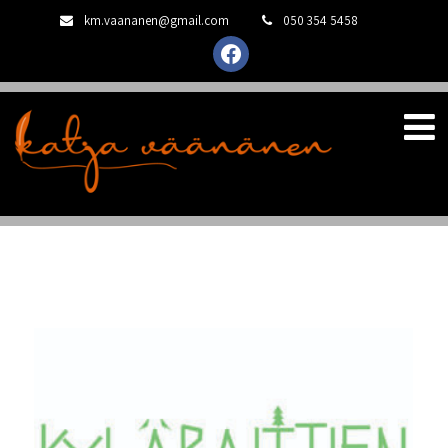
km.vaananen@gmail.com
050 354 5458
facebook