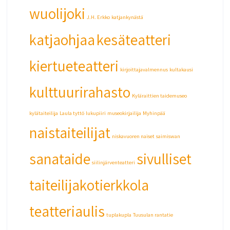
wuolijoki
J.H. Erkko
katjankynästä
katjaohjaa
kesäteatteri
kiertueteatteri
kirjoittajavalmennus
kultakausi
kulttuurirahasto
Kyläraittien taidemuseo
kylätaiteilija
Laula tyttö
lukupiiri
museokirjailija
Myhinpää
naistaiteilijat
niskavuoren naiset
saimiswan
sanataide
sivulliset
siilinjärventeatteri
taiteilijakotierkkola
teatteriaulis
tuplakupla
Tuusulan rantatie