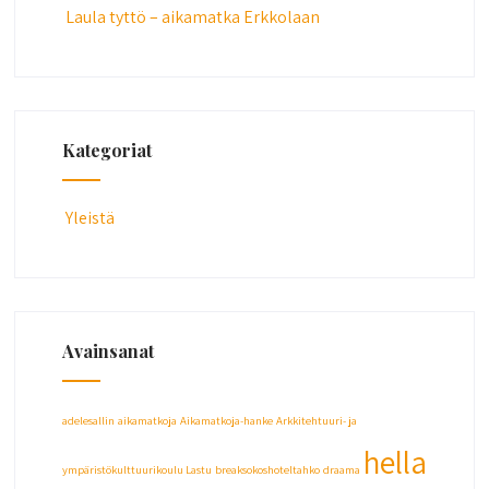
Laula tyttö – aikamatka Erkkolaan
Kategoriat
Yleistä
Avainsanat
adelesallin
aikamatkoja
Aikamatkoja-hanke
Arkkitehtuuri- ja
hella
ympäristökulttuurikoulu Lastu
breaksokoshoteltahko
draama