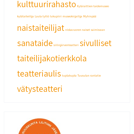
kulttuurirahasto
Kyläraittien taidemuseo
kylätaiteilija
Laula tyttö
lukupiiri
museokirjailija
Myhinpää
naistaiteilijat
niskavuoren naiset
saimiswan
sanataide
sivulliset
siilinjärventeatteri
taiteilijakotierkkola
teatteriaulis
tuplakupla
Tuusulan rantatie
vätysteatteri