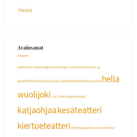
Yleistä
Avainsanat
adelesallin
aikamatkoja
Aikamatkoja-hanke
Arkkitehtuuri- ja
hella
ympäristökulttuurikoulu Lastu
breaksokoshoteltahko
draama
wuolijoki
J.H. Erkko
katjankynästä
katjaohjaa
kesäteatteri
kiertueteatteri
kirjoittajavalmennus
kultakausi