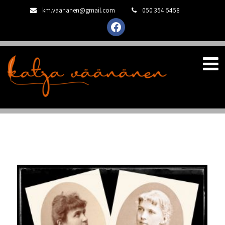
km.vaananen@gmail.com
050 354 5458
facebook