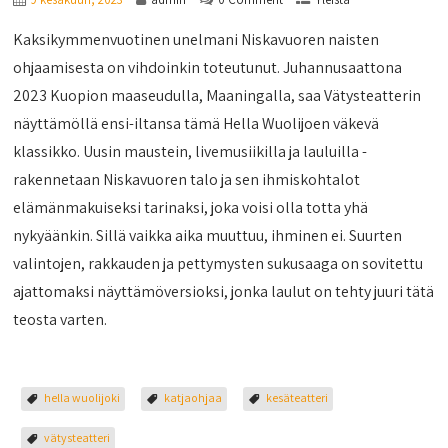
Kaksikymmenvuotinen unelmani Niskavuoren naisten
ohjaamisesta on vihdoinkin toteutunut. Juhannusaattona
2023 Kuopion maaseudulla, Maaningalla, saa Vätysteatterin
näyttämöllä ensi-iltansa tämä Hella Wuolijoen väkevä
klassikko. Uusin maustein, livemusiikilla ja lauluilla -
rakennetaan Niskavuoren talo ja sen ihmiskohtalot
elämänmakuiseksi tarinaksi, joka voisi olla totta yhä
nykyäänkin. Sillä vaikka aika muuttuu, ihminen ei. Suurten
valintojen, rakkauden ja pettymysten sukusaaga on sovitettu
ajattomaksi näyttämöversioksi, jonka laulut on tehty juuri tätä
teosta varten.
hella wuolijoki
katjaohjaa
kesäteatteri
vätysteatteri