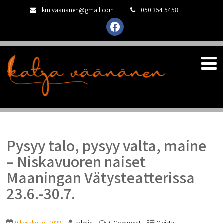
km.vaananen@gmail.com
050 354 5458
facebook
Pysyy talo, pysyy valta, maine
– Niskavuoren naiset
Maaningan Vätysteatterissa
23.6.-30.7.
9 kesäkuun, 2023
admin
0 Comment
Yleistä