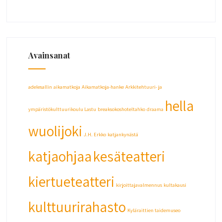
Avainsanat
adelesallin
aikamatkoja
Aikamatkoja-hanke
Arkkitehtuuri- ja
hella
ympäristökulttuurikoulu Lastu
breaksokoshoteltahko
draama
wuolijoki
J.H. Erkko
katjankynästä
katjaohjaa
kesäteatteri
kiertueteatteri
kirjoittajavalmennus
kultakausi
kulttuurirahasto
Kyläraittien taidemuseo