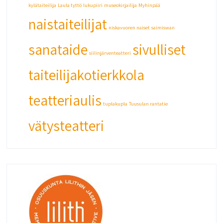
kylätaiteilija
Laula tyttö
lukupiiri
museokirjailija
Myhinpää
naistaiteilijat
niskavuoren naiset
saimiswan
sanataide
sivulliset
siilinjärventeatteri
taiteilijakotierkkola
teatteriaulis
tuplakupla
Tuusulan rantatie
vätysteatteri