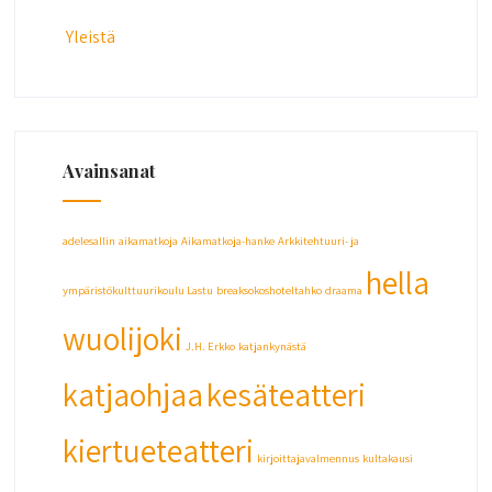
Yleistä
Avainsanat
adelesallin
aikamatkoja
Aikamatkoja-hanke
Arkkitehtuuri- ja
hella
ympäristökulttuurikoulu Lastu
breaksokoshoteltahko
draama
wuolijoki
J.H. Erkko
katjankynästä
katjaohjaa
kesäteatteri
kiertueteatteri
kirjoittajavalmennus
kultakausi