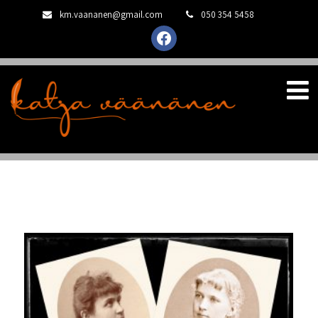
km.vaananen@gmail.com
050 354 5458
facebook