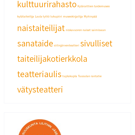
kulttuurirahasto
Kyläraittien taidemuseo
kylätaiteilija
Laula tyttö
lukupiiri
museokirjailija
Myhinpää
naistaiteilijat
niskavuoren naiset
saimiswan
sanataide
sivulliset
siilinjärventeatteri
taiteilijakotierkkola
teatteriaulis
tuplakupla
Tuusulan rantatie
vätysteatteri