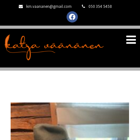
km.vaananen@gmail.com
050 354 5458
facebook