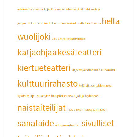
adelesallin
aikamatkoja
Aikamatkoja-hanke
Arkkitehtuuri- ja
hella
ympäristökulttuurikoulu Lastu
breaksokoshoteltahko
draama
wuolijoki
J.H. Erkko
katjankynästä
katjaohjaa
kesäteatteri
kiertueteatteri
kirjoittajavalmennus
kultakausi
kulttuurirahasto
Kyläraittien taidemuseo
kylätaiteilija
Laula tyttö
lukupiiri
museokirjailija
Myhinpää
naistaiteilijat
niskavuoren naiset
saimiswan
sanataide
sivulliset
siilinjärventeatteri