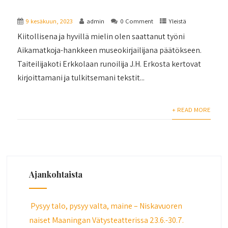
9 kesäkuun, 2023
admin
0 Comment
Yleistä
Kiitollisena ja hyvillä mielin olen saattanut työni
Aikamatkoja-hankkeen museokirjailijana päätökseen.
Taiteilijakoti Erkkolaan runoilija J.H. Erkosta kertovat
kirjoittamani ja tulkitsemani tekstit...
+ READ MORE
Ajankohtaista
Pysyy talo, pysyy valta, maine – Niskavuoren
naiset Maaningan Vätysteatterissa 23.6.-30.7.