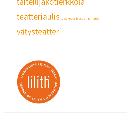
taiteilijakotierkkola
teatteriaulis
tuplakupla
Tuusulan rantatie
vätysteatteri